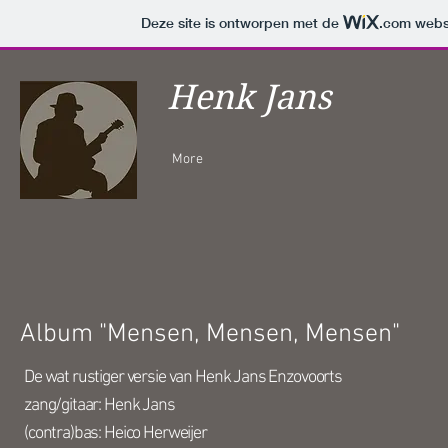
Deze site is ontworpen met de
.com
websi
Henk Jans
More
Album "Mensen, Mensen, Mensen"
De wat rustiger versie van Henk Jans Enzovoorts
zang/gitaar: Henk Jans
(contra)bas: Heico Herweijer